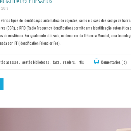
ENCIALIDADES E DESAFIOS
e 2019
 vários tipos de identificação automática de objectos, como é o caso dos código de barra
res (OCR), o RFID (Radio Frequency Identification) permite uma identificação automática d
s de existência. Foi igualmente utilizada, no decorrer da II Guerra Mundial, uma tecnolog
ada por IFF (Identification Friend or Foe).
Comentários ( d)
stão acessos
,
gestão bibliotecas
,
tags
,
readers
,
rtls