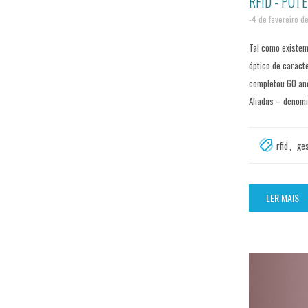
RFID - POT
-4 de fevereiro d
Tal como existem
óptico de caracte
completou 60 ano
Aliadas – denomin
rfid
,
ge
LER MAIS