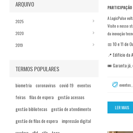
ARQUIVO
PARTICIPAÇÃO
A LogicPulse vol
2025
Visite o nosso s
2020
da inovação tecn
📅 10 e 11 de 
2019
📍 Edifício da
🎟️ Garanta já, 
TERMOS POPULARES
eventos
,
biometria
coronavirus
covid-19
eventos
feiras
filas de espera
gestão acessos
LER MAIS
gestão bibliotecas
gestão de atendimento
gestão de filas de espera
impressão digital
readers
rfid
rtls
tags