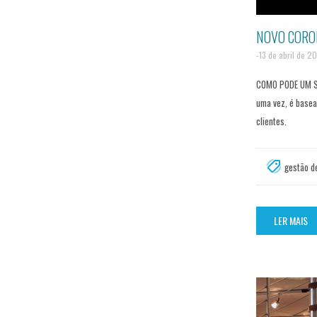
NOVO CORON
-13 de abril de 2
COMO PODE UM SI
uma vez, é basea
clientes.
gestão de
LER MAIS