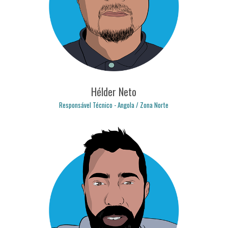
mavinga.fernandes@logicpulse.com
Hélder Neto
Responsável Técnico - Angola / Zona Norte
helder.neto@logicpulse.com