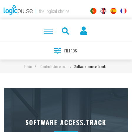
FILTROS
Início
/
Controlo Acessos
/
Software access.track
SOFTWARE ACCESS.TRACK