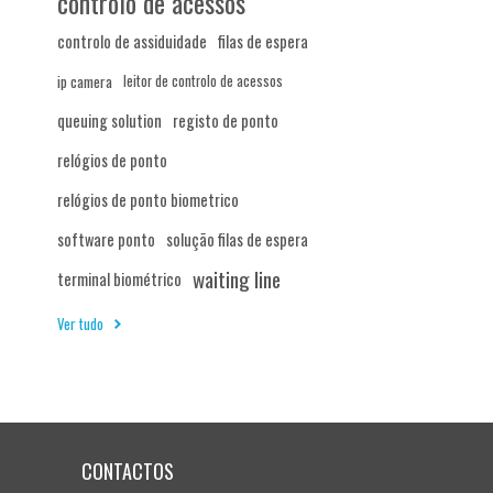
controlo de acessos
controlo de assiduidade
filas de espera
ip camera
leitor de controlo de acessos
queuing solution
registo de ponto
relógios de ponto
relógios de ponto biometrico
software ponto
solução filas de espera
waiting line
terminal biométrico
Ver tudo
CONTACTOS