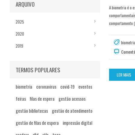
ARQUIVO
A biometria é o 
comportamentais 
2025
comportamento (a
2020
biometri
2019
Comentár
TERMOS POPULARES
LER MAIS
biometria
coronavirus
covid-19
eventos
feiras
filas de espera
gestão acessos
gestão bibliotecas
gestão de atendimento
gestão de filas de espera
impressão digital
readers
rfid
rtls
tags