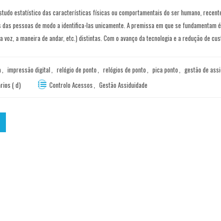
estudo estatístico das características físicas ou comportamentais do ser humano, recente
das pessoas de modo a identifica-las unicamente. A premissa em que se fundamentam é a 
 voz, a maneira de andar, etc.) distintas. Com o avanço da tecnologia e a redução de cus
a
,
impressão digital
,
relógio de ponto
,
relógios de ponto
,
pica ponto
,
gestão de ass
ios ( d)
Controlo Acessos
,
Gestão Assiduidade