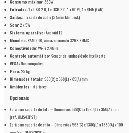
Consumo máximo:
360W
Entradas:
1 x USB 2.0, 1 x USB 3.0, 1 x HDMI, 1 x RJ45 (LAN)
Saídas:
1 x saída de áudio (3.5mm Mini Jack)
Som:
2 x 5W
Sistema operativo:
Android 12
Memória:
RAM 2GB, armazenamento 32GB EMMC
Conectividade:
Wi-Fi 2.4GHz
Controlo automático:
Sensor de luminosidade inteligente
VESA:
Não compatível
Peso:
29 kg
Dimensões totais:
980(C) x 568(L) x 85(A) mm
Ambientes:
Interiores
Opcionais
Ecrã com suporte de teto – Dimensões 588(C) x 1820(L) x 350(A) mm
(ref. QMS43PST)
Ecrã com suporte de chão – Dimensões 568(C) x 1380(L) a 1880(A) x 100
mm (ref. QMS43PSC)