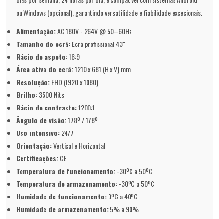
ou Windows (opcional), garantindo versatilidade e fiabilidade excecionais.
Alimentação:
AC 180V - 264V @ 50–60Hz
Tamanho do ecrã:
Ecrã profissional 43"
Rácio de aspeto:
16:9
Área ativa do ecrã:
1210 x 681 (H x V) mm
Resolução:
FHD (1920 x 1080)
Brilho:
3500 Nits
Rácio de contraste:
1200:1
Ângulo de visão:
178º / 178º
Uso intensivo:
24/7
Orientação:
Vertical e Horizontal
Certificações:
CE
Temperatura de funcionamento:
-30ºC a 50ºC
Temperatura de armazenamento:
-30ºC a 50ºC
Humidade de funcionamento:
0ºC a 40ºC
Humidade de armazenamento:
5% a 90%