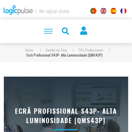
Início
/
Gestão de Filas
/
TV´s Profissionais
/
Ecrã Profissional S43P- Alta Luminosidade [QMS43P]
ECRÃ PROFISSIONAL S43P- ALTA
LUMINOSIDADE [QMS43P]