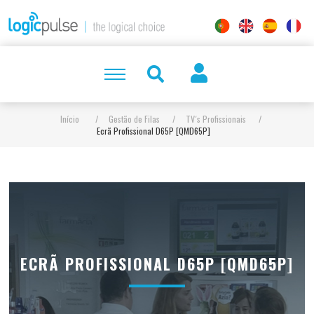
Início
/
Gestão de Filas
/
TV´s Profissionais
/
Ecrã Profissional D65P [QMD65P]
ECRÃ PROFISSIONAL D65P [QMD65P]