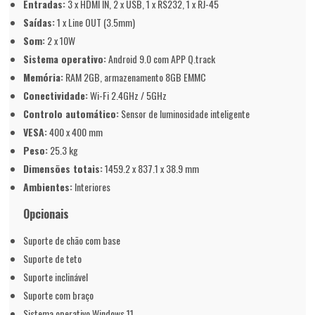
Entradas:
3 x HDMI IN, 2 x USB, 1 x RS232, 1 x RJ-45
Saídas:
1 x Line OUT (3.5mm)
Som:
2 x 10W
Sistema operativo:
Android 9.0 com APP Q.track
Memória:
RAM 2GB, armazenamento 8GB EMMC
Conectividade:
Wi-Fi 2.4GHz / 5GHz
Controlo automático:
Sensor de luminosidade inteligente
VESA:
400 x 400 mm
Peso:
25.3 kg
Dimensões totais:
1459.2 x 837.1 x 38.9 mm
Ambientes:
Interiores
Opcionais
Suporte de chão com base
Suporte de teto
Suporte inclinável
Suporte com braço
Sistema operativo Windows 11