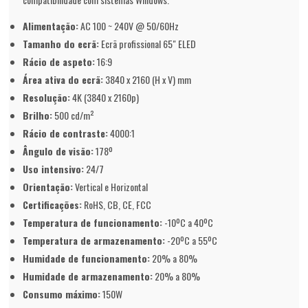
Alimentação:
AC 100 ~ 240V @ 50/60Hz
Tamanho do ecrã:
Ecrã profissional 65" ELED
Rácio de aspeto:
16:9
Área ativa do ecrã:
3840 x 2160 (H x V) mm
Resolução:
4K (3840 x 2160p)
Brilho:
500 cd/m²
Rácio de contraste:
4000:1
Ângulo de visão:
178º
Uso intensivo:
24/7
Orientação:
Vertical e Horizontal
Certificações:
RoHS, CB, CE, FCC
Temperatura de funcionamento:
-10ºC a 40ºC
Temperatura de armazenamento:
-20ºC a 55ºC
Humidade de funcionamento:
20% a 80%
Humidade de armazenamento:
20% a 80%
Consumo máximo:
150W