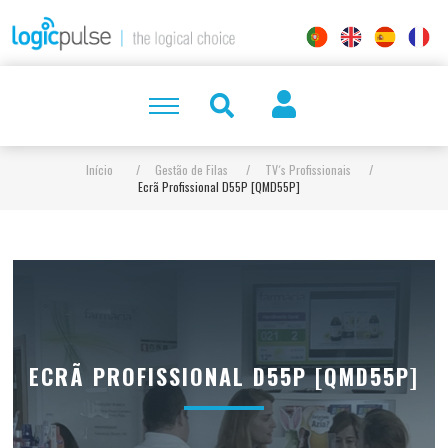
Início
/
Gestão de Filas
/
TV´s Profissionais
/
Ecrã Profissional D55P [QMD55P]
ECRÃ PROFISSIONAL D55P [QMD55P]