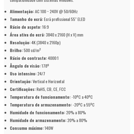
Alimentação:
AC 100 ~ 240V @ 50/60Hz
Tamanho do ecrã:
Ecrã profissional 55" ELED
Rácio de aspeto:
16:9
Área ativa do ecrã:
3840 x 2160 (H x V) mm
Resolução:
4K (3840 x 2160p)
Brilho:
500 cd/m²
Rácio de contraste:
4000:1
Ângulo de visão:
178º
Uso intensivo:
24/7
Orientação:
Vertical e Horizontal
Certificações:
RoHS, CB, CE, FCC
Temperatura de funcionamento:
-10ºC a 40ºC
Temperatura de armazenamento:
-20ºC a 55ºC
Humidade de funcionamento:
20% a 80%
Humidade de armazenamento:
20% a 80%
Consumo máximo:
140W