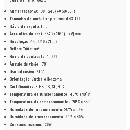
Alimentação:
AC 100 ~ 240V @ 50/60Hz
Tamanho do ecrã:
Ecrã profissional 43" ELED
Rácio de aspeto:
16:9
Área ativa do ecrã:
3840 x 2160 (H x V) mm
Resolução:
4K (3840 x 2160)
Brilho:
700 cd/m²
Rácio de contraste:
4000:1
Ângulo de visão:
178º
Uso intensivo:
24/7
Orientação:
Vertical e Horizontal
Certificações:
RoHS, CB, CE, FCC
Temperatura de funcionamento:
-10ºC a 40ºC
Temperatura de armazenamento:
-20ºC a 55ºC
Humidade de funcionamento:
20% a 80%
Humidade de armazenamento:
20% a 80%
Consumo máximo:
120W