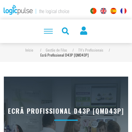
Início
/
Gestão de Filas
/
TV´s Profissionais
/
Ecrã Profissional D43P [QMD43P]
ECRÃ PROFISSIONAL D43P [QMD43P]