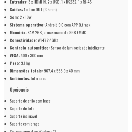
Entradas:
3 x HDMI IN, 2 x USB, 1 x RS232, 1 x RJ-45
Saídas:
1 x Line OUT (3.5mm)
Som:
2 x 10W
Sistema operativo:
Android 9.0 com APP Q.track
Memória:
RAM 2GB, armazenamento 8GB EMMC
Conectividade:
Wi-Fi 2.4GHz
Controlo automático:
Sensor de luminosidade inteligente
VESA:
400 x 300 mm
Peso:
9.1 kg
Dimensões totais:
967.4 x 555.9 x 40 mm
Ambientes:
Interiores
Opcionais
Suporte de chão com base
Suporte de teto
Suporte inclinável
Suporte com braço
Sistema operativo Windows 11