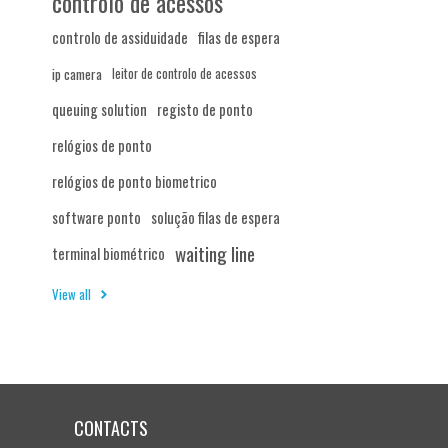
controlo de acessos
controlo de assiduidade
filas de espera
ip camera
leitor de controlo de acessos
queuing solution
registo de ponto
relógios de ponto
relógios de ponto biometrico
software ponto
solução filas de espera
waiting line
terminal biométrico
View all
CONTACTS